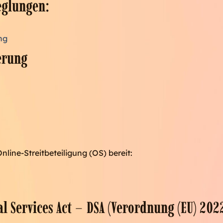
eglungen:
ng
erung
nline-Streitbeteiligung (OS) bereit:
l Services Act – DSA (Verordnung (EU) 202