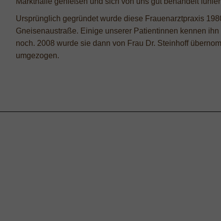
Markthalle genießen und sich von uns gut behandelt fühlen
Ursprünglich gegründet wurde diese Frauenarztpraxis 1980
Gneisenaustraße. Einige unserer Patientinnen kennen ihn
noch. 2008 wurde sie dann von Frau Dr. Steinhoff übernomm
umgezogen.